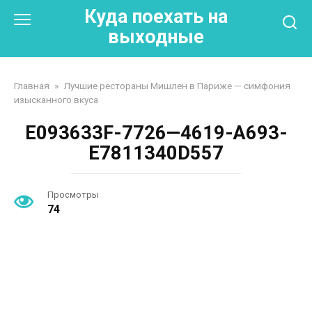
Перейти
Куда поехать на
к
выходные
контенту
Главная
»
Лучшие рестораны Мишлен в Париже — симфония
изысканного вкуса
E093633F-7726—4619-A693-
E7811340D557
Просмотры
74