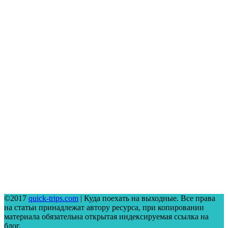
©2017
quick-trips.com
| Куда поехать на выходные. Все права
на статьи принадлежат автору ресурса, при копировании
материала обязательна открытая индексируемая ссылка на
блог.