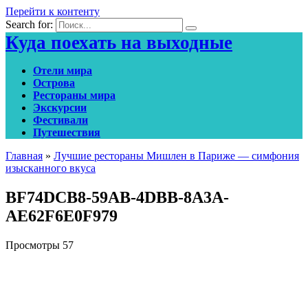
Перейти к контенту
Search for:
Куда поехать на выходные
Отели мира
Острова
Рестораны мира
Экскурсии
Фестивали
Путешествия
Главная
»
Лучшие рестораны Мишлен в Париже — симфония
изысканного вкуса
BF74DCB8-59AB-4DBB-8A3A-
AE62F6E0F979
Просмотры
57