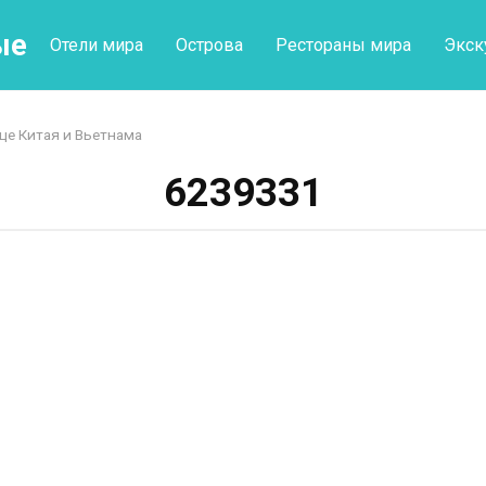
ые
Отели мира
Острова
Рестораны мира
Экск
е Китая и Вьетнама
6239331