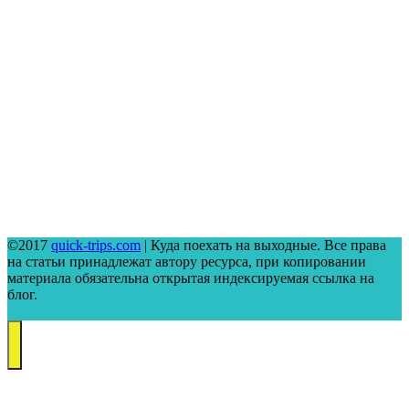
©2017
quick-trips.com
| Куда поехать на выходные. Все права
на статьи принадлежат автору ресурса, при копировании
материала обязательна открытая индексируемая ссылка на
блог.