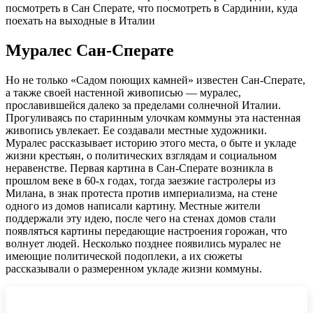
Муралес Сан-Сперате
Но не только «‎Садом поющих камней» известен Сан-Сперате,
а также своей настенной живописью — муралес,
прославившейся далеко за пределами солнечной Италии.
Прогуливаясь по старинным улочкам коммуны эта настенная
живопись увлекает. Ее создавали местные художники.
Муралес рассказывает историю этого места, о быте и укладе
жизни крестьян, о политических взглядам и социальном
неравенстве. Первая картина в Сан-Сперате возникла в
прошлом веке в 60-х годах, тогда заезжие гастролеры из
Милана, в знак протеста против империализма, на стене
одного из домов написали картину. Местные жители
поддержали эту идею, после чего на стенах домов стали
появляться картины передающие настроения горожан, что
волнует людей. Несколько позднее появились муралес не
имеющие политической подоплеки, а их сюжеты
рассказывали о размеренном укладе жизни коммуны.