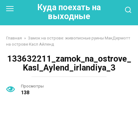
Перейти
Куда поехать на
к
выходные
контенту
Главная
»
Замок на острове: живописные руины МакДермотт
на острове Касл Айленд
133632211_zamok_na_ostrove_
Kasl_Aylend_irlandiya_3
Просмотры
138