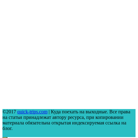
©2017
quick-trips.com
| Куда поехать на выходные. Все права
на статьи принадлежат автору ресурса, при копировании
материала обязательна открытая индексируемая ссылка на
блог.