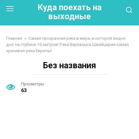
Перейти
Куда поехать на
к
выходные
контенту
Главная
»
Самая прозрачная река в мире, в которой видно
дно на глубине 10 метров! Река Верзаска в Швейцарии-самая
красивая река Европы!
Без названия
Просмотры
63