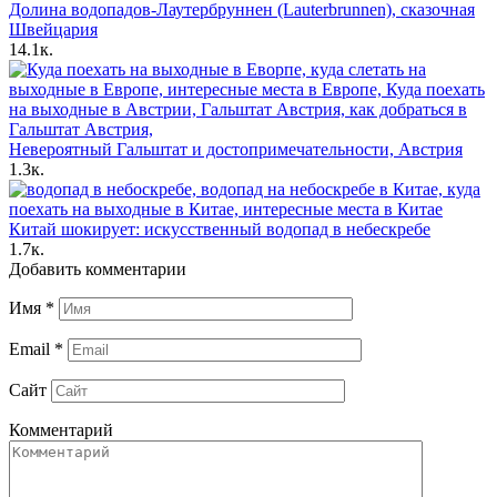
Долина водопадов-Лаутербруннен (Lauterbrunnen), сказочная
Швейцария
14.1к.
Невероятный Гальштат и достопримечательности, Австрия
1.3к.
Китай шокирует: искусственный водопад в небескребе
1.7к.
Добавить комментарии
Имя
*
Email
*
Сайт
Комментарий