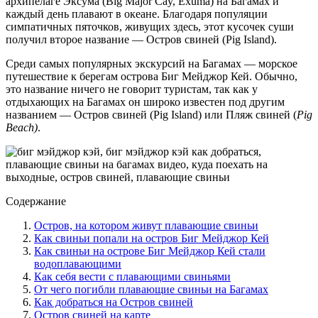
архипелаге Эксума (Big Major Cay, Exuma) на Багамах и
каждый день плавают в океане. Благодаря популяции
симпатичных пяточков, живущих здесь, этот кусочек суши
получил второе название — Остров свиней (Pig Island).
Среди самых популярных экскурсий на Багамах — морское
путешествие к берегам острова Биг Мейджор Кей. Обычно,
это название ничего не говорит туристам, так как у
отдыхающих на Багамах он широко известен под другим
названием — Остров свиней (Pig Island) или Пляж свиней (
Pig
Beach)
.
Содержание
Остров, на котором живут плавающие свиньи
Как свиньи попали на остров Биг Мейджор Кей
Как свиньи на острове Биг Мейджор Кей стали
водоплавающими
Как себя вести с плавающими свиньями
От чего погибли плавающие свиньи на Багамах
Как добраться на Остров свиней
Остров свиней на карте