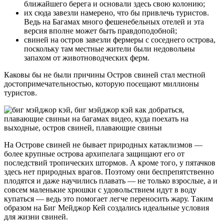
ближайшего берега и основали здесь свою колонию;
их сюда завезли намерено, что бы привлечь туристов.
Ведь на Багамах много фешенебельных отелей и эта
версия вполне может быть правдоподобной;
свиней на остров завезли фермеры с соседнего острова,
поскольку там местные жители были недовольны
запахом от животноводческих ферм.
Каковы бы не были причины Остров свиней стал местной
достопримечательностью, которую посещают миллионы
туристов.
На Острове свиней не бывает природных катаклизмов —
более крупные острова архипелага защищают его от
последствий тропических штормов. А кроме того, у пятачков
здесь нет природных врагов. Поэтому они беспрепятственно
плодятся и даже научились плавать — не только взрослые, а и
совсем маленькие хрюшки с удовольствием идут в воду
купаться — ведь это помогает легче переносить жару. Таким
образом на Биг Мейджор Кей создались идеальные условия
для жизни свиней.