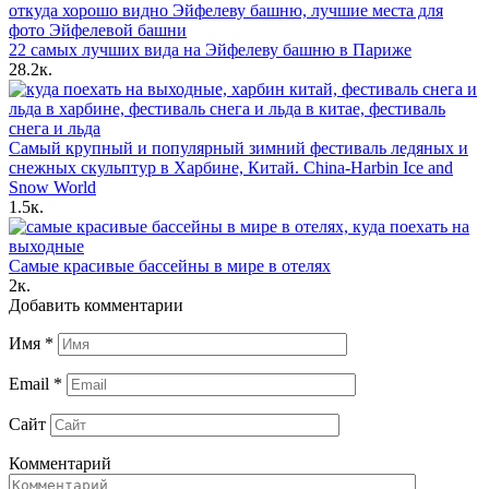
22 самых лучших вида на Эйфелеву башню в Париже
28.2к.
Самый крупный и популярный зимний фестиваль ледяных и
снежных скульптур в Харбине, Китай. China-Harbin Ice and
Snow World
1.5к.
Самые красивые бассейны в мире в отелях
2к.
Добавить комментарии
Имя
*
Email
*
Сайт
Комментарий