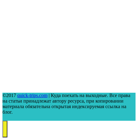
©2017
quick-trips.com
| Куда поехать на выходные. Все права
на статьи принадлежат автору ресурса, при копировании
материала обязательна открытая индексируемая ссылка на
блог.