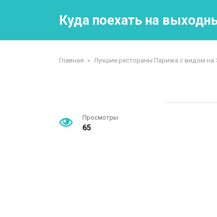
Перейти
к
Куда поехать на выходн
контенту
Главная
»
Лучшие рестораны Парижа с видом на
Просмотры
65