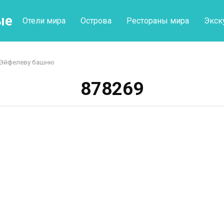
ые
Отели мира
Острова
Рестораны мира
Экск
 Эйфелеву башню
878269