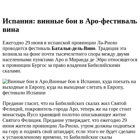
Испания: винные бои в Аро-фестиваль
вина
Ежегодно 29 июня в испанской провинции Ла-Риохо
проводится фестиваль
Баталья-дель-Вино
. Традиция эта
возникла на фоне почти тысячелетнего спора между двумя
населенными пунктами Аро и Миранда де Эбро относящегося
к провинции Бургос за право владения Бибилийскими
скалами.
Предание гласит, что на Бибилийских скалах жил Святой
Фелиций, покровитель города Аро, теперь же на горе стоит
монастырь Йусо хранящий полотно описывающее житие
Святого Фелиция. Предание утверждает, что ежегодно 29
июня жители провинции Ла-Риохо, утром должны подняться
на гору и поднять свой штандарт, если этого не будет сделано
к установленному времени, то Бибилийские скалы