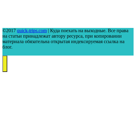
©2017
quick-trips.com
| Куда поехать на выходные. Все права
на статьи принадлежат автору ресурса, при копировании
материала обязательна открытая индексируемая ссылка на
блог.