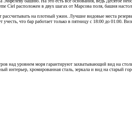
 Эйфелеву башню. На это есть все основания, ведь Десятое небо
0ème Ciel расположен в двух шагах от Марсова поля, башня настол
ит рассчитывать на плотный ужин. Лучшие видовые места резерви
учесть, что бар работает только в пятницу с 18:00 до 01:00. Ви
тров над уровнем моря гарантируют захватывающий вид на столи
ичный интерьер, хромированная сталь, зеркала и вид на старый 