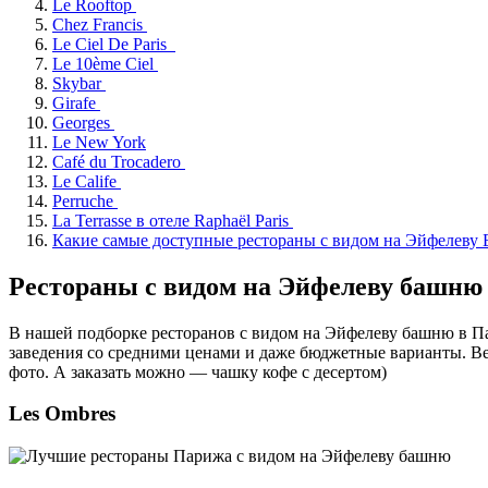
Le Rooftop
Chez Francis
Le Ciel De Paris
Le 10ème Ciel
Skybar
Girafe
Georges
Le New York
Café du Trocadero
Le Calife
Perruche
La Terrasse в отеле Raphaël Paris
Какие самые доступные рестораны с видом на Эйфелев
Рестораны с видом на Эйфелеву башню
В нашей подборке ресторанов с видом на Эйфелеву башню в Пар
заведения со средними ценами и даже бюджетные варианты. Вед
фото. А заказать можно — чашку кофе с десертом)
Les Ombres