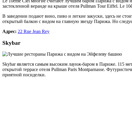
Le 10ème Ciel многие считают лучшим баром Парижа с видом на
застекленной веранде на крыше отеля Pullman Tour Eiffel. Le 1
В заведении подают вино, пиво и легкие закуски, здесь не сто
открытый балкон с видом на главную звезду Парижа. Но следует 
Адрес:
22 Rue Jean Rey
Skybar
Skybar является самым высоким лаунж-баром в Париже. 115 ме
открытой террасе отеля Pullman Paris Montparnasse. Футурист
приятной посиделки.