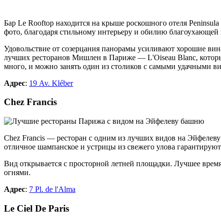
Бар Le Rooftop находится на крыше роскошного отеля Peninsul
фото, благодаря стильному интерьеру и обилию благоухающей 
Удовольствие от созерцания панорамы усиливают хорошие вина 
лучших ресторанов Мишлен в Париже
— L'Oiseau Blanc, котор
много, и можно занять один из столиков с самыми удачными 
Адрес
:
19 Av. Kléber
Chez Francis
Chez Francis — р
есторан с одним из лучших видов на Эйфелев
отличное шампанское и устрицы из свежего улова гарантируют
Вид открывается с просторной летней площадки. Лучшее время д
огнями.
Адрес
:
7 Pl. de l'Alma
Le Ciel De Paris