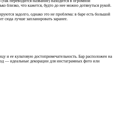
 (так переводится название) находится в огромной
ько близко, что кажется, будто до нее можно дотянуться рукой.
руются задолго, однако это не проблема: в баре есть большой
зит сюда лучше запланировать заранее.
цу и ее культовую достопримечательность. Бар расположен на
город — идеальные декорации для инстаграмных фото или