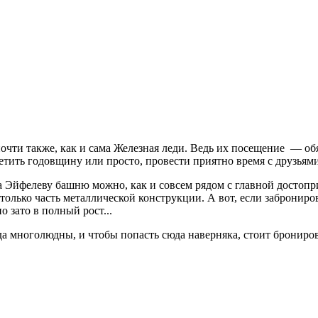
чти также, как и сама Железная леди. Ведь их посещение — обя
етить годовщину или просто, провести приятно время с друзьями
 Эйфелеву башню можно, как и совсем рядом с главной достопри
ь только часть металлической конструкции. А вот, если забронир
о зато в полный рост...
а многолюдны, и чтобы попасть сюда наверняка, стоит бронирова