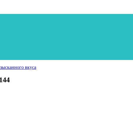
зысканного вкуса
144