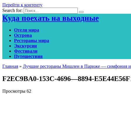
Перейти к контенту
Search for:
Куда поехать на выходные
Отели мира
Острова
Рестораны мира
Экскурсии
Фестивали
Путешествия
Главная
»
Лучшие рестораны Мишлен в Париже — симфония и
F2EC9BA0-153C-4696—8894-E5E44E56F
Просмотры
62