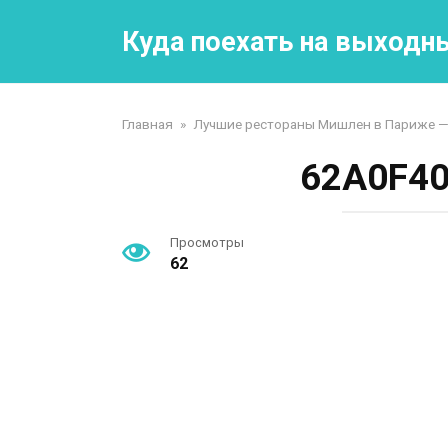
Перейти
к
Куда поехать на выходн
контенту
Главная
»
Лучшие рестораны Мишлен в Париже —
62A0F40
Просмотры
62