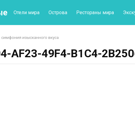
ые
Отели мира
Острова
Рестораны мира
Экск
 симфония изысканного вкуса
4-AF23-49F4-B1C4-2B25