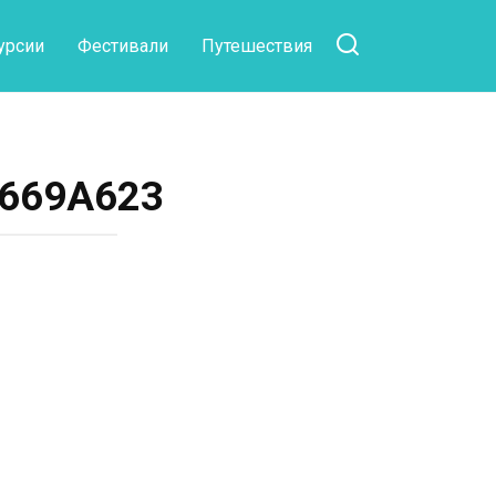
урсии
Фестивали
Путешествия
0669A623