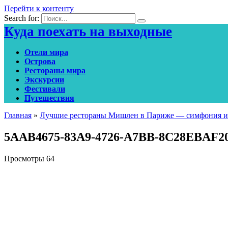
Перейти к контенту
Search for:
Куда поехать на выходные
Отели мира
Острова
Рестораны мира
Экскурсии
Фестивали
Путешествия
Главная
»
Лучшие рестораны Мишлен в Париже — симфония и
5AAB4675-83A9-4726-A7BB-8C28EBAF2
Просмотры
64