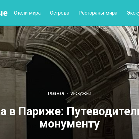
ые
Отели мира
Острова
Рестораны мира
Экск
Главная
»
Экскурсии
а в Париже: Путеводител
монументу