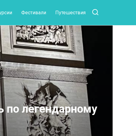
урсии
Фестивали
Путешествия
ь по легендарному