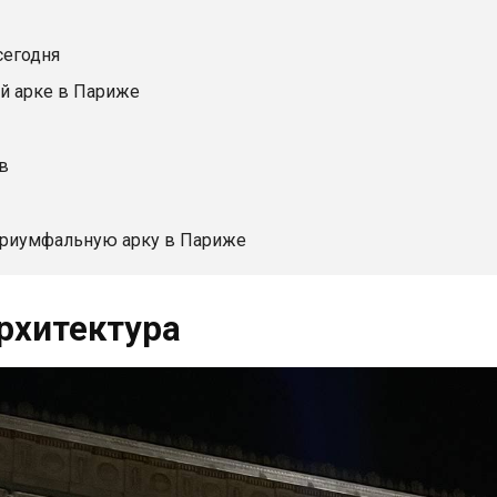
сегодня
й арке в Париже
в
Триумфальную арку в Париже
рхитектура