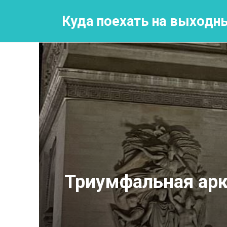
Перейти
к
Куда поехать на выходн
контенту
Триумфальная арк