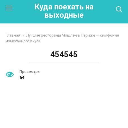
Перейти
Куда поехать на
к
выходные
контенту
Главная
»
Лучшие рестораны Мишлен в Париже — симфония
изысканного вкуса
454545
Просмотры
64