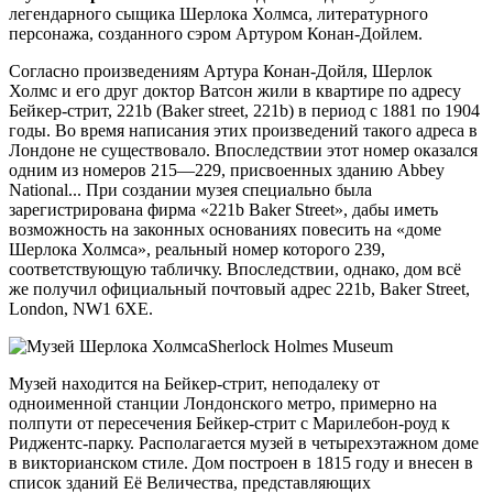
легендарного сыщика Шерлока Холмса, литературного
персонажа, созданного сэром Артуром Конан-Дойлем.
Согласно произведениям Артура Конан-Дойля, Шерлок
Холмс и его друг доктор Ватсон жили в квартире по адресу
Бейкер-стрит, 221b (Baker street, 221b) в период с 1881 по 1904
годы. Во время написания этих произведений такого адреса в
Лондоне не существовало. Впоследствии этот номер оказался
одним из номеров 215—229, присвоенных зданию Abbey
National... При создании музея специально была
зарегистрирована фирма «221b Baker Street», дабы иметь
возможность на законных основаниях повесить на «доме
Шерлока Холмса», реальный номер которого 239,
соответствующую табличку. Впоследствии, однако, дом всё
же получил официальный почтовый адрес 221b, Baker Street,
London, NW1 6XE.
Музей находится на Бейкер-стрит, неподалеку от
одноименной станции Лондонского метро, примерно на
полпути от пересечения Бейкер-стрит с Марилебон-роуд к
Риджентс-парку. Располагается музей в четырехэтажном доме
в викторианском стиле. Дом построен в 1815 году и внесен в
список зданий Её Величества, представляющих