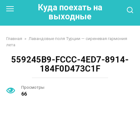
Перейти
Куда поехать на
к
выходные
контенту
Главная
»
Лавандовые поля Турции — сиреневая гармония
лета
559245B9-FCCC-4ED7-8914-
184F0D473C1F
Просмотры
66