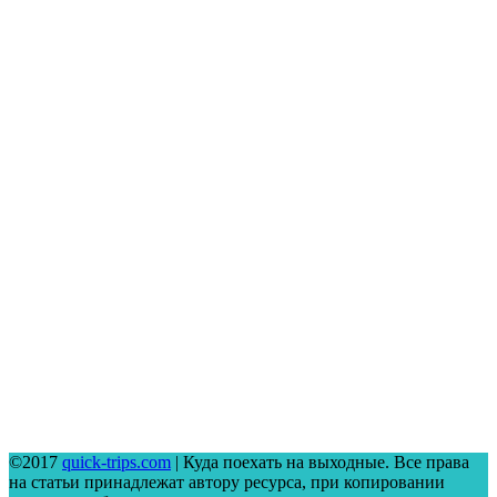
©2017
quick-trips.com
| Куда поехать на выходные. Все права
на статьи принадлежат автору ресурса, при копировании