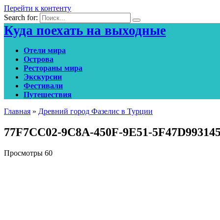
Перейти к контенту
Search for:
Куда поехать на выходные
Отели мира
Острова
Рестораны мира
Экскурсии
Фестивали
Путешествия
Главная
»
Древний город Фазелис в Турции
77F7CC02-9C8A-450F-9E51-5F47D99314
Просмотры
60