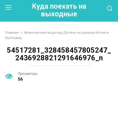
Перейти
Куда поехать на
к
выходные
контенту
Главная
»
Живописный водопад Дэтянь на границе Китая и
Вьетнама
54517281_328458457805247_
2436928821291646976_n
Просмотры
56