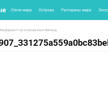
ые
Отели мира
Острова
Рестораны мира
Экск
МакДермотт на острове Касл Айленд
907_331275a559a0bc83be