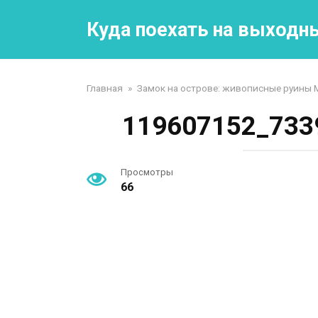
Перейти
к
Куда поехать на выходн
контенту
Главная
»
Замок на острове: живописные руины 
119607152_733
Просмотры
66