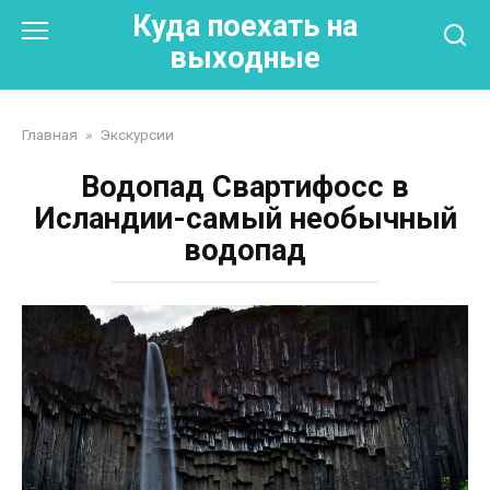
Перейти
Куда поехать на
к
выходные
контенту
Главная
»
Экскурсии
Водопад Свартифосс в
Исландии-самый необычный
водопад