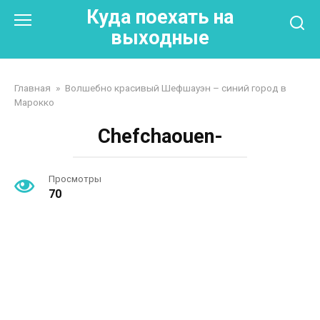
Перейти
Куда поехать на
к
выходные
контенту
Главная
»
Волшебно красивый Шефшауэн – синий город в
Марокко
Chefchaouen-
Просмотры
70