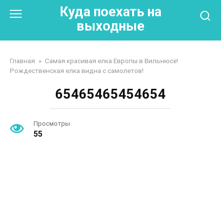
Перейти
Куда поехать на
к
выходные
контенту
Главная
»
Самая красивая елка Европы в Вильнюсе!
Рождественская елка видна с самолетов!
65465465454654
Просмотры
55