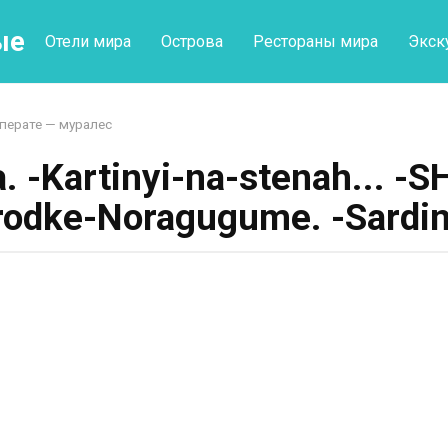
ые
Отели мира
Острова
Рестораны мира
Экск
перате — муралес
 -Kartinyi-na-stenah... -S
rodke-Noragugume. -Sardin