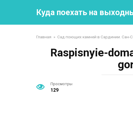
Перейти
к
Куда поехать на выходн
контенту
Главная
»
Сад поющих камней в Сардинии. Сан-С
Raspisnyie-doma.
go
Просмотры
129