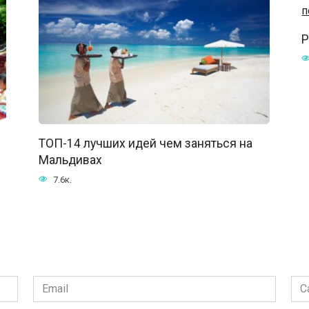
Р
ТОП-14 лучших идей чем заняться на
Мальдивах
7.6к.
Email
Сай
*