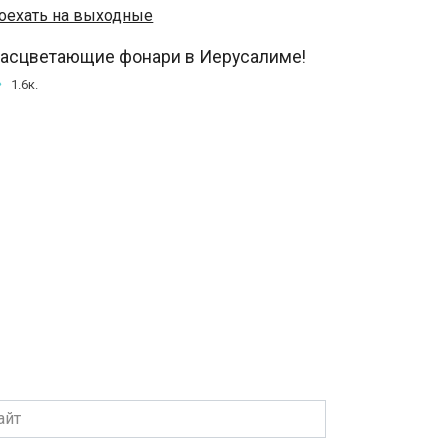
асцветающие фонари в Иерусалиме!
1.6к.
т