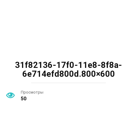
31f82136-17f0-11e8-8f8a-
6e714efd800d.800×600
Просмотры
50