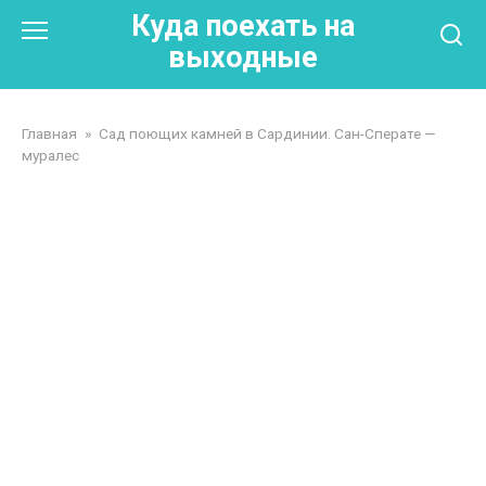
Перейти
Куда поехать на
к
выходные
контенту
Главная
»
Сад поющих камней в Сардинии. Сан-Сперате —
муралес