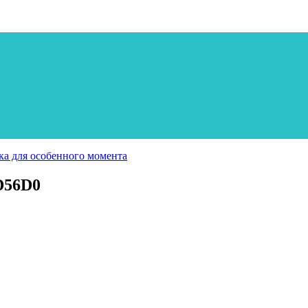
а для особенного момента
D56D0