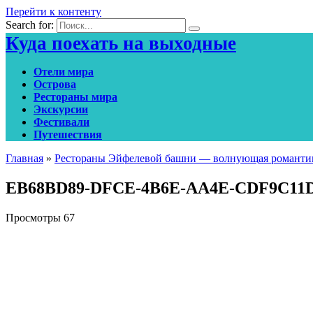
Перейти к контенту
Search for:
Куда поехать на выходные
Отели мира
Острова
Рестораны мира
Экскурсии
Фестивали
Путешествия
Главная
»
Рестораны Эйфелевой башни — волнующая романтик
EB68BD89-DFCE-4B6E-AA4E-CDF9C11
Просмотры
67