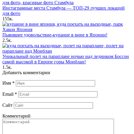
Инстаграмные места Стамбула — ТОП-29 лучших локаций
для фото
155к.
Пьянящее удовольствие-купание в вине в Японии!
2.5к.
Уникальный полет на параплане ночью над ледником Боссон
самой высокой в Европе горы Монблан!
1.5к.
Добавить комментарии
Имя
*
Email
*
Сайт
Комментарий