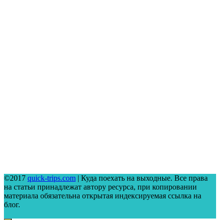
©2017
quick-trips.com
| Куда поехать на выходные. Все права
на статьи принадлежат автору ресурса, при копировании
материала обязательна открытая индексируемая ссылка на
блог.