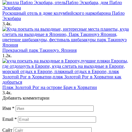
Роскошный отель в доме колумбийского наркобарона Пабло
Эскобара
3.4к.
Прекрасный парк Такиноуэ. Япония
1.2к.
Пляж Золотой Рог на острове Брач в Хорватии
3.4к.
Добавить комментарии
Имя
*
Email
*
Сайт