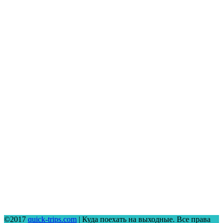
©2017
quick-trips.com
| Куда поехать на выходные. Все права