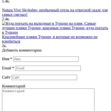
1.4к.
Natura Vive Skylodge- необычный отель на отвесной скале для
самых смелых!
2.4к.
Красивейшие пляжи Турции, в которые не возможно не
влюбиться
2к.
Добавить комментарии
Имя
*
Email
*
Сайт
Комментарий