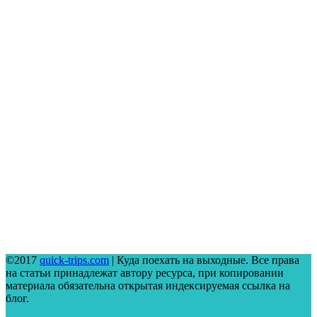
©2017
quick-trips.com
| Куда поехать на выходные. Все права
на статьи принадлежат автору ресурса, при копировании
материала обязательна открытая индексируемая ссылка на
блог.