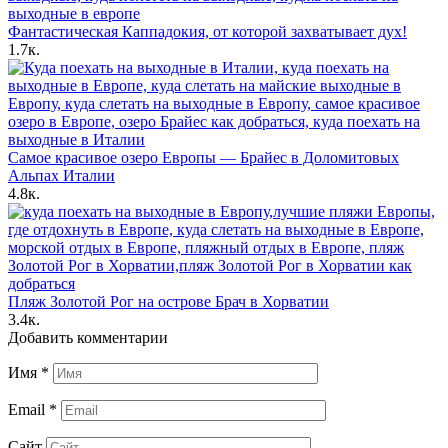
Фантастическая Каппадокия, от которой захватывает дух!
1.7к.
Самое красивое озеро Европы — Брайес в Доломитовых
Альпах Италии
4.8к.
Пляж Золотой Рог на острове Брач в Хорватии
3.4к.
Добавить комментарии
Имя
*
Email
*
Сайт