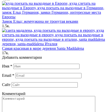
Замок Ельц: жемчужина не тронутая веками
1.5к.
Самая красивая в мире деревня Santa Maddalena
17к.
Добавить комментарии
Имя
*
Email
*
Сайт
Комментарий