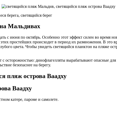
 на Мальдивах
ть с июня по октябрь. Особенно этот эффект силен во время н
 этих простейших происходит в период их размножения. В это в
лубого цвета. Чтобы увидеть светящийся планктон на пляже ос
т с осторожностью: динофлагелляты вырабатывают опасные для 
ствие безопаснее на берегу.
рова Ваадху
тном катере, пароме и самолете.