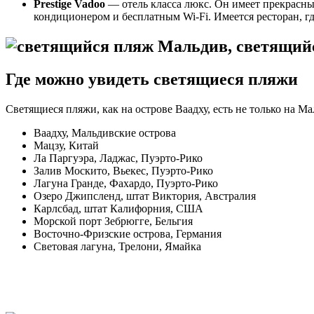
Prestige Vadoo
— отель класса люкс. Он имеет прекрасны
кондиционером и бесплатным Wi-Fi. Имеется ресторан, г
Где можно увидеть светящиеся пляжи
Светящиеся пляжи, как на острове Ваадху, есть не только на Ма
Ваадху, Мальдивские острова
Мацзу, Китай
Ла Паргуэра, Ладжас, Пуэрто-Рико
Залив Москито, Вьекес, Пуэрто-Рико
Лагуна Гранде, Фахардо, Пуэрто-Рико
Озеро Джипсленд, штат Виктория, Австралия
Карлсбад, штат Калифорния, США
Морской порт Зебрюгге, Бельгия
Восточно-Фризские острова, Германия
Световая лагуна, Трелони, Ямайка