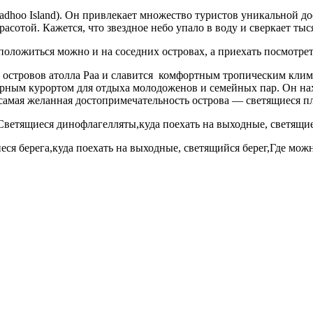
aadhoo Island). Он привлекает множество туристов уникальной
сотой. Кажется, что звездное небо упало в воду и сверкает тыся
сположиться можно и на соседних островах, а приехать посмотре
х островов атолла Раа и славится комфортным тропическим кли
ярным курортом для отдыха молодоженов и семейных пар. Он нах
 самая желанная достопримечательность острова — светящиеся п