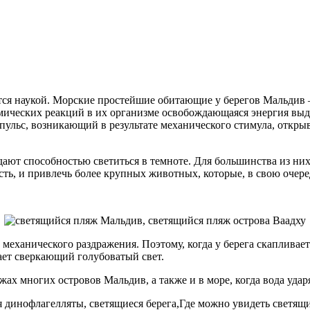
яется наукой. Морские простейшие обитающие у берегов Мальди
ических реакций в их организме освобождающаяся энергия выде
ьс, возникающий в результате механического стимула, открыва
дают способностью светиться в темноте. Для большинства из ни
ть, и привлечь более крупных животных, которые, в свою очере
 механического раздражения. Поэтому, когда у берега скаплива
ает сверкающий голубоватый свет.
ах многих островов Мальдив, а также и в море, когда вода удар