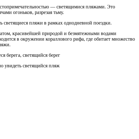
 достопримечательностью — светящимися пляжами. Это
чами огоньков, разрезая тьму.
ть светящиеся пляжи в рамках однодневной поездки.
матом, красивейшей природой и безмятежными водами
одится в окружении кораллового рифа, где обитает множество
ляжи.