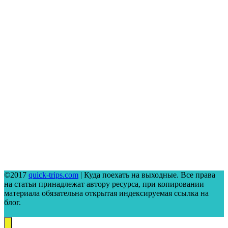
©2017
quick-trips.com
| Куда поехать на выходные. Все права
на статьи принадлежат автору ресурса, при копировании
материала обязательна открытая индексируемая ссылка на
блог.