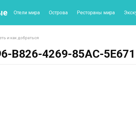
ые
Отели мира
Острова
Рестораны мира
Экск
еть и как добраться
6-B826-4269-85AC-5E67