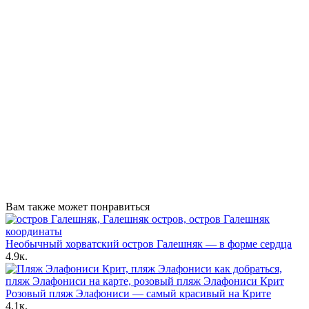
Вам также может понравиться
Необычный хорватский остров Галешняк — в форме сердца
4.9к.
Розовый пляж Элафониси — самый красивый на Крите
4.1к.