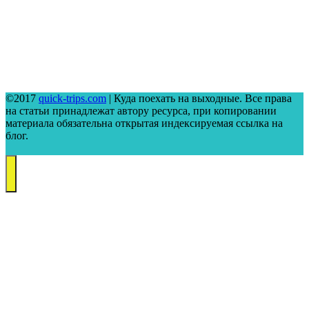
©2017
quick-trips.com
| Куда поехать на выходные. Все права
на статьи принадлежат автору ресурса, при копировании
материала обязательна открытая индексируемая ссылка на
блог.