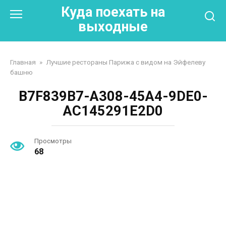
Перейти
Куда поехать на
к
выходные
контенту
Главная
»
Лучшие рестораны Парижа с видом на Эйфелеву
башню
B7F839B7-A308-45A4-9DE0-
AC145291E2D0
Просмотры
68