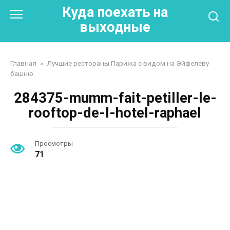
Перейти
Куда поехать на
к
выходные
контенту
Главная
»
Лучшие рестораны Парижа с видом на Эйфелеву
башню
284375-mumm-fait-petiller-le-
rooftop-de-l-hotel-raphael
Просмотры
71