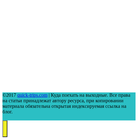
©2017
quick-trips.com
| Куда поехать на выходные. Все права
на статьи принадлежат автору ресурса, при копировании
материала обязательна открытая индексируемая ссылка на
блог.