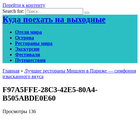
Перейти к контенту
Search for:
Куда поехать на выходные
Отели мира
Острова
Рестораны мира
Экскурсии
Фестивали
Путешествия
Главная
»
Лучшие рестораны Мишлен в Париже — симфония
изысканного вкуса
F97A5FFE-28C3-42E5-80A4-
B505ABDE0E60
Просмотры
136