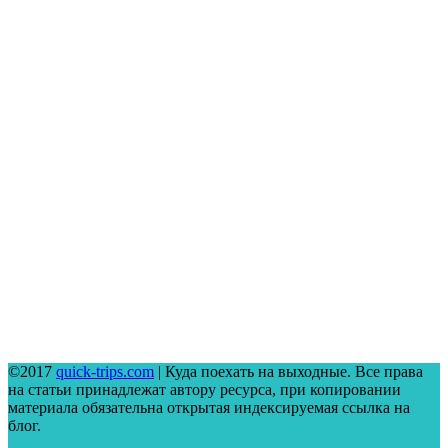
©2017
quick-trips.com
| Куда поехать на выходные. Все права
на статьи принадлежат автору ресурса, при копировании
материала обязательна открытая индексируемая ссылка на
блог.