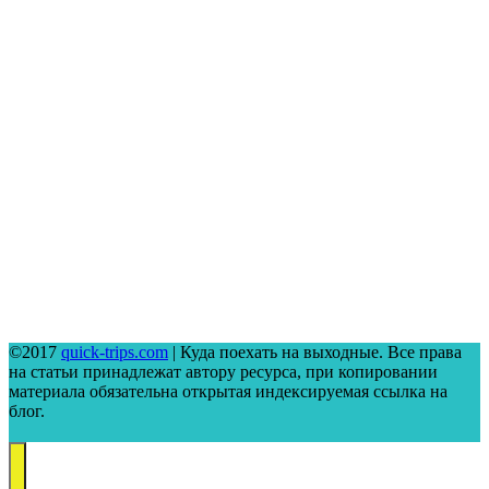
©2017
quick-trips.com
| Куда поехать на выходные. Все права
на статьи принадлежат автору ресурса, при копировании
материала обязательна открытая индексируемая ссылка на
блог.