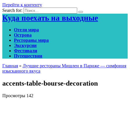
Перейти к контенту
Search for:
Куда поехать на выходные
Отели мира
Острова
Рестораны мира
Экскурсии
Фестивали
Путешествия
Главная
»
Лучшие рестораны Мишлен в Париже — симфония
изысканного вкуса
accents-table-bourse-decoration
Просмотры
142