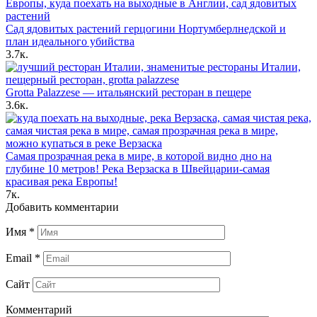
Сад ядовитых растений герцогини Нортумберлнедской и
план идеального убийства
3.7к.
Grotta Palazzese — итальянский ресторан в пещере
3.6к.
Самая прозрачная река в мире, в которой видно дно на
глубине 10 метров! Река Верзаска в Швейцарии-самая
красивая река Европы!
7к.
Добавить комментарии
Имя
*
Email
*
Сайт
Комментарий