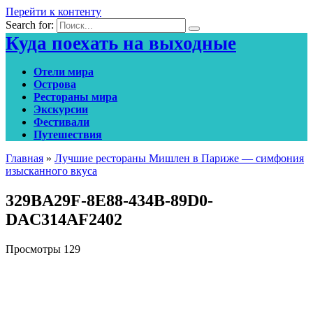
Перейти к контенту
Search for:
Куда поехать на выходные
Отели мира
Острова
Рестораны мира
Экскурсии
Фестивали
Путешествия
Главная
»
Лучшие рестораны Мишлен в Париже — симфония
изысканного вкуса
329BA29F-8E88-434B-89D0-
DAC314AF2402
Просмотры
129