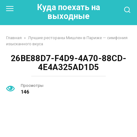
Перейти
Куда поехать на
к
выходные
контенту
Главная
»
Лучшие рестораны Мишлен в Париже — симфония
изысканного вкуса
26BE88D7-F4D9-4A70-88CD-
4E4A325AD1D5
Просмотры
146