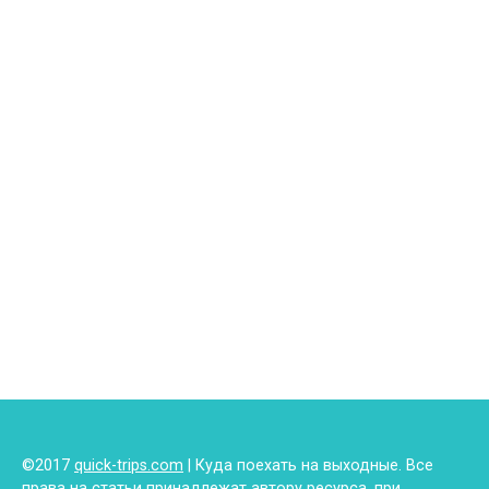
©2017
quick-trips.com
| Куда поехать на выходные. Все
права на статьи принадлежат автору ресурса, при