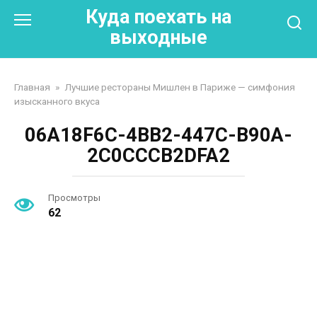
Перейти
Куда поехать на
к
выходные
контенту
Главная
»
Лучшие рестораны Мишлен в Париже — симфония
изысканного вкуса
06A18F6C-4BB2-447C-B90A-
2C0CCCB2DFA2
Просмотры
62